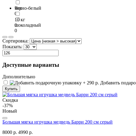
черно-белый
Вес
0
10 кг
шоколадный
0
0
Сортировка:
Показать:
Доступные варианты
Дополнительно
Добавить подароч
Купить
Скидка
-37%
Новый
Большая мягка игрушка медведь Барри 200 см серый
8000 р.
4990 р.