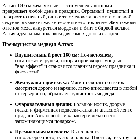
Алтай 160 см жемчужный — это медведь, который
превращает любой день в праздник. Огромный, пушистый и
невероятно нежный, он почти с человека ростом и с первой
секунды вызывает желание обнять его покрепче. Жемчужный
оттенок меха, аккуратная мордочка и бант с биркой делают
Алтая идеальным подарком для самых дорогих людей.
Преимущества медведя Алтая:
Внушительный рост 160 см:
По‑настоящему
гигантская игрушка, которая производит мощный
"вау‑эффект" и становится главным героем праздника и
фотосессий.
Жемчужный цвет меха:
Мягкий светлый оттенок
смотрится дорого и нарядно, легко вписывается в любой
интерьер и подчёркивает пушистость медведя.
Очаровательный дизайн:
Большой носик, добрые
глазки и фирменная подвеска‑лапка на атласной ленте
придают Алтаю особый характер и делают его
запоминающимся подарком.
Премиальная мягкость:
Выполнен из
гипоаллергенного, густого плюша. Плотная, но упругая